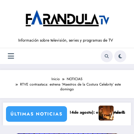
Saltar
al
contenido
Información sobre televisión, series y programas de TV
Inicio
NOTICIAS
RTVE contraataca: estrena ‘Maestros de la Costura Celebrity’ este
domingo
 DE LIBERTAD’ (del 10 al 14de agosto): el secreto de Tasio sale a la 
Avance VALLE SALVAJ
ÚLTIMAS NOTICIAS