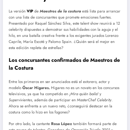
La versión
VIP
de
Maestros de la costura
está lista para arrancar
con una lista de concursantes que promete emociones fuertes.
Presentado por Raquel Sánchez Silva, este talent show reunirá a 12
celebrity dispuestas a demostrar sus habilidades con la aguja y el
hilo, en una batalla creativa frente a los exigentes jurados Lorenzo
Caprile, María Escoté y Palomo Spain. ¿Quién será el mejor en
esta edición repleta de estrellas?
Los concursantes confirmados de Maestros de
la Costura
Entre los primeros en ser anunciados está el extorero, actor y
modelo
Óscar Higares.
Higares no es un novato en los concursos
televisivos, ya que ha competido en
¡Mira quién baila!
y
Supervivientes
, además de participar en
MasterChef Celebrity
.
Ahora se enfrenta a un nuevo reto, ¿conseguirá destacar en la
costura como lo hizo en los fogones?
Por otro lado, la cantante
Rosa López
también formará parte de
este grupo de talentos. Ganadora de
Operación Triunfo 2001
y