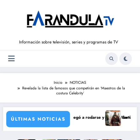
Saltar
al
contenido
Información sobre televisión, series y programas de TV
Inicio
NOTICIAS
Revelada la lista de famosos que competirán en ‘Maestros de la
costura Celebrity’
n de María Castro
na Ordóñez que nunca llegó a rodarse y que convertía a Isabel Pantoja
‘Sandokán’ tendrá seg
ÚLTIMAS NOTICIAS