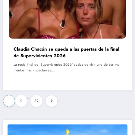
Claudia Chacón se queda a las puertas de la final
de Supervivientes 2026
La recta final de 'Supervivientes 2026' acaba de vivir uno de sus mo
mentos más impactantes.…
Paginación
…
1
2
32
de
entradas