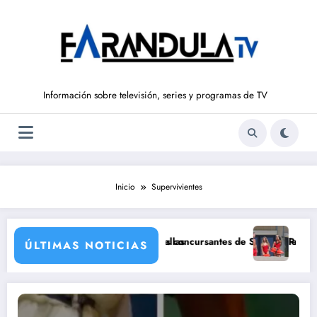
Saltar
al
contenido
Información sobre televisión, series y programas de TV
Inicio
Supervivientes
 grandes estrellas
Icardi, posibles concursantes de Supervivientes All Stars 3
Prime Video estrenará el reb
ÚLTIMAS NOTICIAS