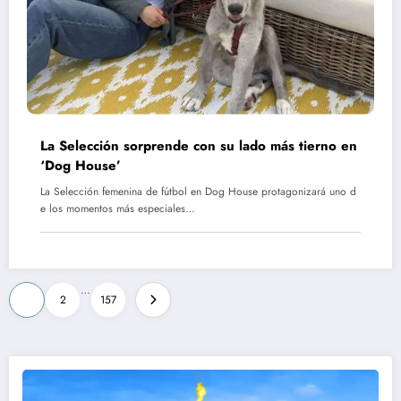
La Selección sorprende con su lado más tierno en
‘Dog House’
La Selección femenina de fútbol en Dog House protagonizará uno d
e los momentos más especiales…
Paginación
…
1
2
157
de
entradas