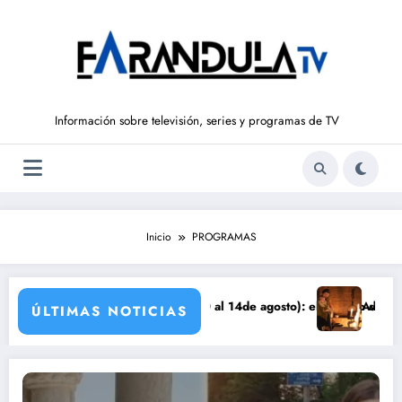
Saltar
al
contenido
Información sobre televisión, series y programas de TV
Inicio
PROGRAMAS
D’ (del 10 al 14de agosto): el secreto de Tasio sale a la luz
Avance VALLE SALVAJE (10 de a
ÚLTIMAS NOTICIAS