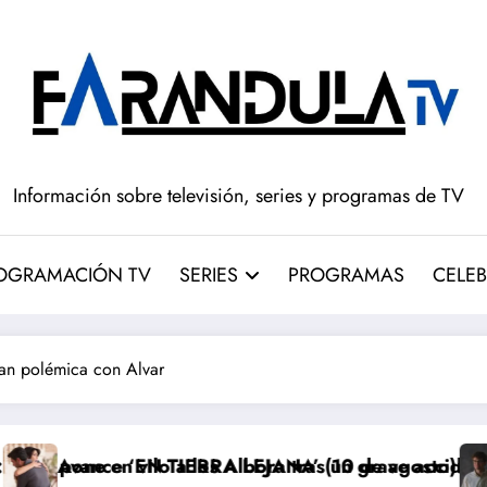
Información sobre televisión, series y programas de TV
OGRAMACIÓN TV
SERIES
PROGRAMAS
CELEB
ran polémica con Alvar
los Albora tras un grave accidente
ERRA LEJANA’ (10 de agosto): Alya toma una decisión
‘El drama’ en HB