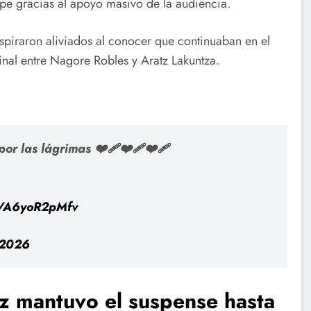
pe gracias al apoyo masivo de la audiencia.
espiraron aliviados al conocer que continuaban en el
final entre Nagore Robles y Aratz Lakuntza.
 las lágrimas ❤️‍🩹❤️‍🩹❤️‍🩹
om/A6yoR2pMfv
 2026
tz mantuvo el suspense hasta