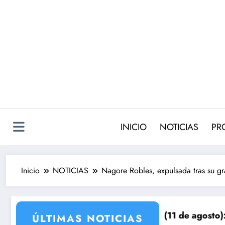
Saltar
al
contenido
INICIO
NOTICIAS
PR
Inicio
NOTICIAS
Nagore Robles, expulsada tras su g
ostura Celebrity 2’
 TIERRA LEJANA’ (11 de agosto): Kaya pone en vilo a 
Avance ‘EN TI
ÚLTIMAS NOTICIAS