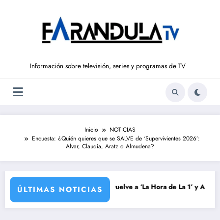
Saltar
al
contenido
Información sobre televisión, series y programas de TV
Inicio
NOTICIAS
Encuesta: ¿Quién quieres que se SALVE de ‘Supervivientes 2026’:
Alvar, Claudia, Aratz o Almudena?
a su nueva temporada
Silvia Intxaurrondo vuelve a ‘La Hora de La 1’ y Aida Bao da el s
ÚLTIMAS NOTICIAS