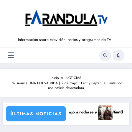
Saltar
al
contenido
Información sobre televisión, series y programas de TV
Inicio
NOTICIAS
Avance UNA NUEVA VIDA (17 de mayo): Ferit y Seyran, al límite por
una noticia devastadora
 de María Castro
a Ordóñez que nunca llegó a rodarse y que convertía a Isabel Pantoja e
‘Sandokán’ tendrá segu
ÚLTIMAS NOTICIAS