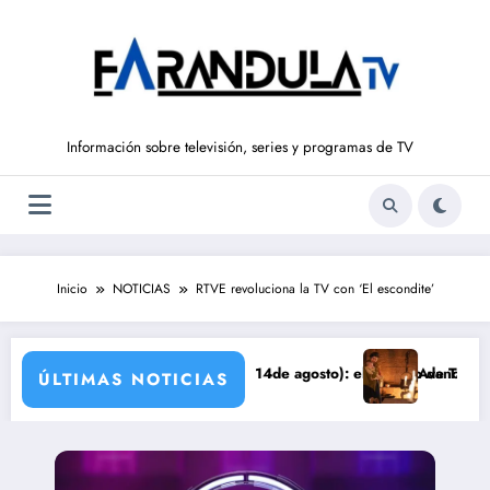
Saltar
al
contenido
Información sobre televisión, series y programas de TV
Inicio
NOTICIAS
RTVE revoluciona la TV con ‘El escondite’
LIBERTAD’ (del 10 al 14de agosto): el secreto de Tasio sale a la luz
Avance VALLE SALVAJE (
ÚLTIMAS NOTICIAS