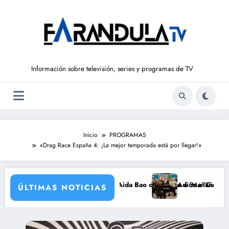
Saltar
al
contenido
Información sobre televisión, series y programas de TV
Inicio
PROGRAMAS
«Drag Race España 4: ¡La mejor temporada está por llegar!»
elve a ‘La Hora de La 1’ y Aida Bao da el salto a ‘Mañaneros 360’
Adiós a ‘Cine de barrio’ de
ÚLTIMAS NOTICIAS