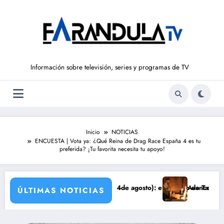
Saltar
al
contenido
Información sobre televisión, series y programas de TV
Inicio
NOTICIAS
ENCUESTA | Vota ya: ¿Qué Reina de Drag Race España 4 es tu
preferida? ¡Tu favorita necesita tu apoyo!
E LIBERTAD’ (del 10 al 14de agosto): el secreto de Tasio sale a la lu
Avance VALLE SALVAJE
ÚLTIMAS NOTICIAS