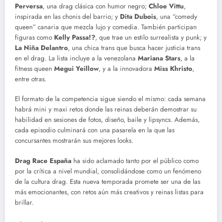
Perversa
, una drag clásica con humor negro;
Chloe Vittu
,
inspirada en las chonis del barrio; y
Dita Dubois
, una “comedy
queen” canaria que mezcla lujo y comedia. También participan
figuras como
Kelly Passa!?
, que trae un estilo surrealista y punk; y
La Niña Delantro
, una chica trans que busca hacer justicia trans
en el drag. La lista incluye a la venezolana
Mariana Stars
, a la
fitness queen
Megui Yeillow
, y a la innovadora
Miss Khristo
,
entre otras.
El formato de la competencia sigue siendo el mismo: cada semana
habrá mini y maxi retos donde las reinas deberán demostrar su
habilidad en sesiones de fotos, diseño, baile y lipsyncs. Además,
cada episodio culminará con una pasarela en la que las
concursantes mostrarán sus mejores looks.
Drag Race España
ha sido aclamado tanto por el público como
por la crítica a nivel mundial, consolidándose como un fenómeno
de la cultura drag. Esta nueva temporada promete ser una de las
más emocionantes, con retos aún más creativos y reinas listas para
brillar.