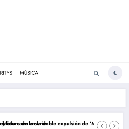
RITYS
MÚSICA
sión de ‘Maestros de la Costura Celebrity 2’
Avance ‘EN TIERRA LEJANA’ (11 de agos