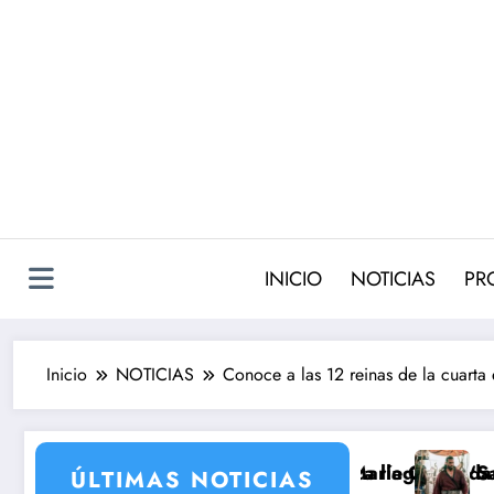
Saltar
al
contenido
INICIO
NOTICIAS
PR
Inicio
NOTICIAS
Conoce a las 12 reinas de la cuarta
ración de María Castro
 que nunca llegó a rodarse y que convertía a Isabel P
‘Sandokán’ tendrá segunda tempo
ÚLTIMAS NOTICIAS