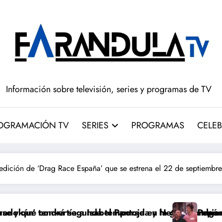
Información sobre televisión, series y programas de TV
OGRAMACIÓN TV
SERIES
PROGRAMAS
CELEB
 edición de ‘Drag Race España’ que se estrena el 22 de septiembre
antoja en la gran antagonista
rada y Netflix cambia el futuro de la serie
Pepón y Edu caen en la doble expul