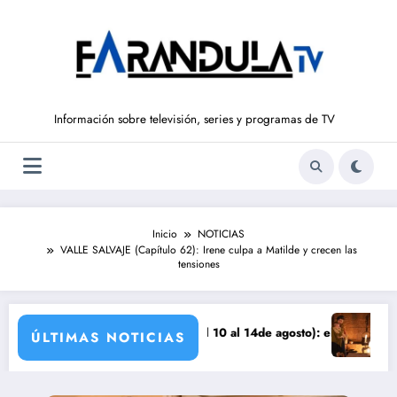
Saltar
al
contenido
Información sobre televisión, series y programas de TV
Inicio
NOTICIAS
VALLE SALVAJE (Capítulo 62): Irene culpa a Matilde y crecen las
tensiones
a
EÑOS DE LIBERTAD’ (del 10 al 14de agosto): el secreto de Tasio sale a
Avance VALLE S
ÚLTIMAS NOTICIAS