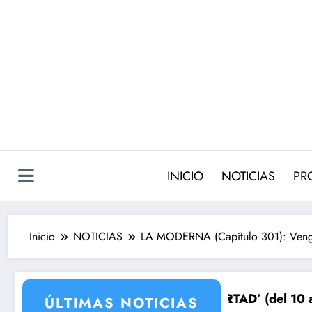
Saltar
al
contenido
INICIO
NOTICIAS
PR
Inicio
NOTICIAS
LA MODERNA (Capítulo 301): Vengan
l prepara su venganza
e ‘SUEÑOS DE LIBERTAD’ (del 10 al 14de agosto): el s
Avance V
ÚLTIMAS NOTICIAS