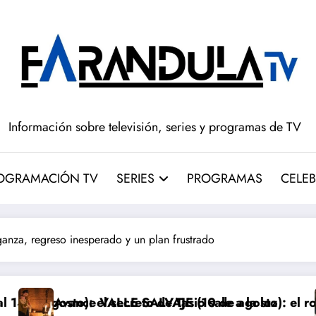
Información sobre televisión, series y programas de TV
OGRAMACIÓN TV
SERIES
PROGRAMAS
CELEB
za, regreso inesperado y un plan frustrado
ecreto de Tasio sale a la luz
ALLE SALVAJE (10 de agosto): el robo de los bebés sa
Avance ‘LA 