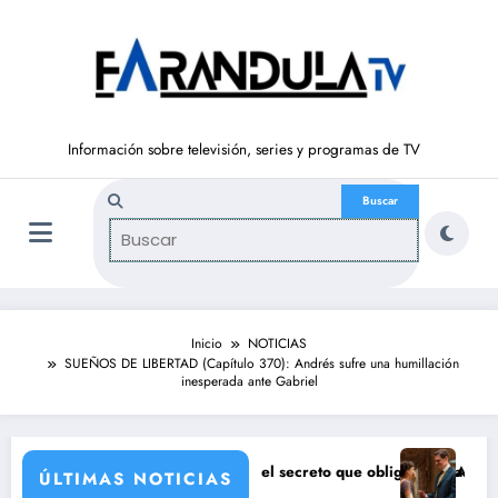
Saltar
al
contenido
Información sobre televisión, series y programas de TV
Inicio
NOTICIAS
SUEÑOS DE LIBERTAD (Capítulo 370): Andrés sufre una humillación
inesperada ante Gabriel
de a Bianca
 SALVAJE (7 de agosto): el secreto que obliga a Luisa a huir
Avance ‘LA PROM
ÚLTIMAS NOTICIAS