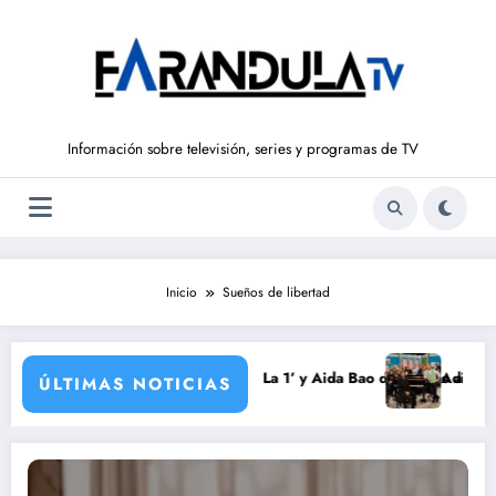
Saltar
al
contenido
Información sobre televisión, series y programas de TV
Inicio
Sueños de libertad
 a ‘La Hora de La 1’ y Aida Bao da el salto a ‘Mañaneros 360’
Adiós a ‘Cine de barrio’ de La 
ÚLTIMAS NOTICIAS