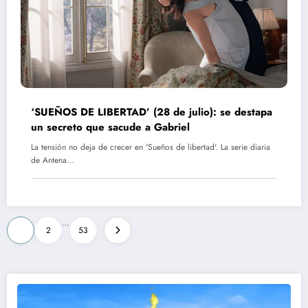
‘SUEÑOS DE LIBERTAD’ (28 de julio): se destapa
un secreto que sacude a Gabriel
La tensión no deja de crecer en 'Sueños de libertad'. La serie diaria
de Antena…
Paginación
…
1
2
53
de
entradas