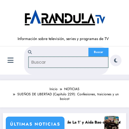
Saltar
al
contenido
Información sobre televisión, series y programas de TV
Inicio
NOTICIAS
SUEÑOS DE LIBERTAD (Capítulo 229): Confesiones, traiciones y un
boicot
rada
aurrondo vuelve a ‘La Hora de La 1’ y Aida Bao da el salto a ‘Mañanero
Adiós a ‘Cine d
ÚLTIMAS NOTICIAS