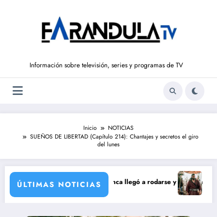
Saltar
al
contenido
Información sobre televisión, series y programas de TV
Inicio
NOTICIAS
SUEÑOS DE LIBERTAD (Capítulo 214): Chantajes y secretos el giro
del lunes
oración de María Castro
 Carmina Ordóñez que nunca llegó a rodarse y que convertía a Isabel P
‘Sandokán’ tend
ÚLTIMAS NOTICIAS