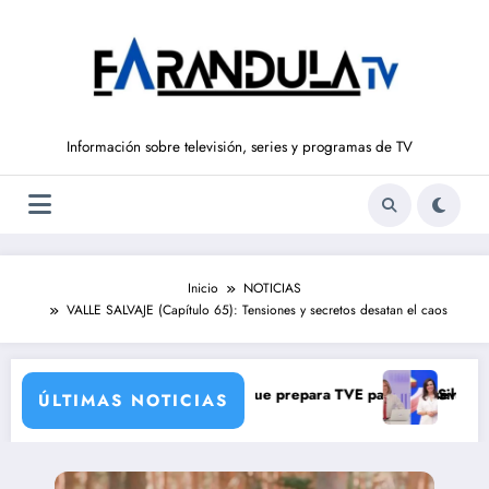
Saltar
al
contenido
Información sobre televisión, series y programas de TV
Inicio
NOTICIAS
VALLE SALVAJE (Capítulo 65): Tensiones y secretos desatan el caos
on una verdad brutal
bios de corresponsales que prepara TVE para su nueva temporada
Silvia Intxaurrondo
ÚLTIMAS NOTICIAS