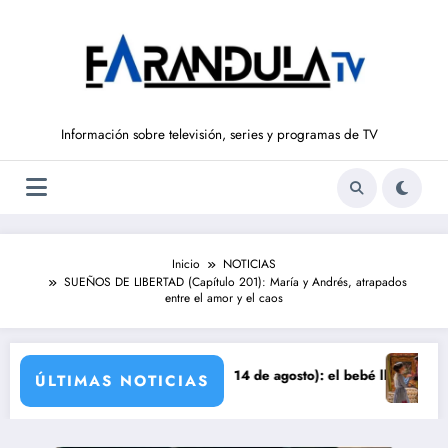
Saltar
al
contenido
Información sobre televisión, series y programas de TV
Inicio
NOTICIAS
SUEÑOS DE LIBERTAD (Capítulo 201): María y Andrés, atrapados
entre el amor y el caos
o sale a la luz
VALLE SALVAJE (del 10 al 14 de agosto): el bebé llega a Casa Pequeñ
Avance ‘LA 
ÚLTIMAS NOTICIAS