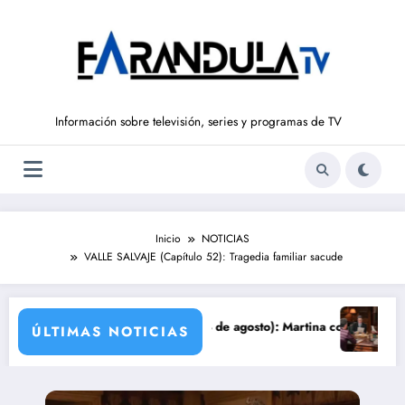
Saltar
al
contenido
Información sobre televisión, series y programas de TV
Inicio
NOTICIAS
VALLE SALVAJE (Capítulo 52): Tragedia familiar sacude
ña
 PROMESA’ (del 10 al 14 de agosto): Martina confiesa su infidelidad a
Avance ‘SUEÑO
ÚLTIMAS NOTICIAS