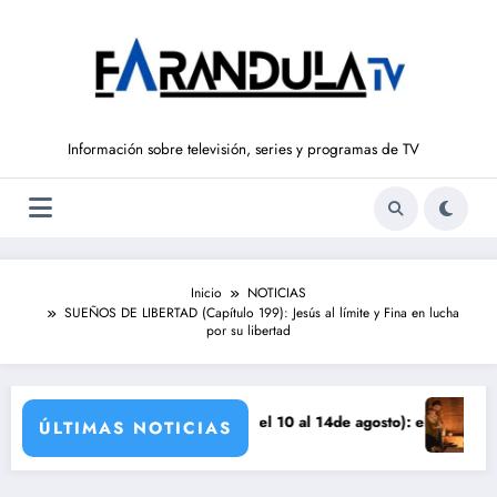
Saltar
al
contenido
Información sobre televisión, series y programas de TV
Inicio
NOTICIAS
SUEÑOS DE LIBERTAD (Capítulo 199): Jesús al límite y Fina en lucha
por su libertad
nza
‘SUEÑOS DE LIBERTAD’ (del 10 al 14de agosto): el secreto de Tasio sal
Avance VALL
ÚLTIMAS NOTICIAS