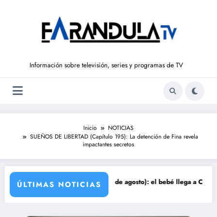
Saltar
al
contenido
Información sobre televisión, series y programas de TV
Inicio
NOTICIAS
SUEÑOS DE LIBERTAD (Capítulo 195): La detención de Fina revela
impactantes secretos
ale a la luz
LE SALVAJE (del 10 al 14 de agosto): el bebé llega a Casa Pequeña
Avance ‘LA PROM
ÚLTIMAS NOTICIAS