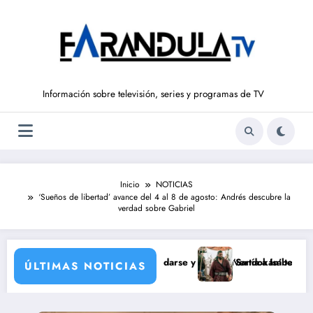
Saltar
al
contenido
Información sobre televisión, series y programas de TV
Inicio
NOTICIAS
‘Sueños de libertad’ avance del 4 al 8 de agosto: Andrés descubre la
verdad sobre Gabriel
 Castro
z que nunca llegó a rodarse y que convertía a Isabel Pantoja en la gra
‘Sandokán’ tendrá segunda tempo
ÚLTIMAS NOTICIAS