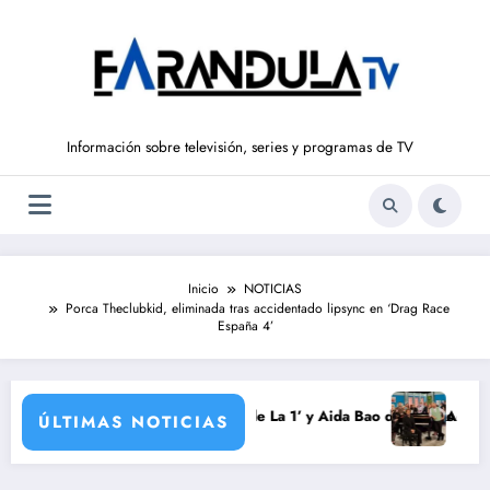
Saltar
al
contenido
Información sobre televisión, series y programas de TV
Inicio
NOTICIAS
Porca Theclubkid, eliminada tras accidentado lipsync en ‘Drag Race
España 4’
a
rondo vuelve a ‘La Hora de La 1’ y Aida Bao da el salto a ‘Mañaneros 36
Adiós a ‘Cine de ba
ÚLTIMAS NOTICIAS