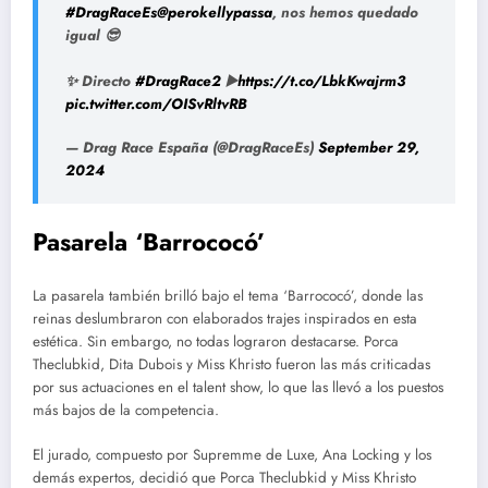
#DragRaceEs
@perokellypassa
, nos hemos quedado
igual 😎
✨ Directo
#DragRace2
▶️
https://t.co/LbkKwajrm3
pic.twitter.com/OISvRltvRB
— Drag Race España (@DragRaceEs)
September 29,
2024
Pasarela ‘Barrococó’
La pasarela también brilló bajo el tema ‘Barrococó’, donde las
reinas deslumbraron con elaborados trajes inspirados en esta
estética. Sin embargo, no todas lograron destacarse. Porca
Theclubkid, Dita Dubois y Miss Khristo fueron las más criticadas
por sus actuaciones en el talent show, lo que las llevó a los puestos
más bajos de la competencia.
El jurado, compuesto por Supremme de Luxe, Ana Locking y los
demás expertos, decidió que Porca Theclubkid y Miss Khristo