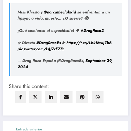
Miss Khristo y
@porcatheclubkid
se enfrentan a un
lipsync a vida, muerte… ¿O suerte? 😱
¡Qué comience el espectáculo! 🍀
#DragRace2
✨ Directo
#DragRaceEs
▶️
https://t.co/LbkKwajZbB
pic.twitter.com/lsJJ7xF77z
— Drag Race España (@DragRaceEs)
September 29,
2024
Share this content:
Entrada anterior