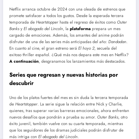
Netflix arranca octubre de 2024 con una oleada de estrenos que
promete satisfacer a todos los gustos. Desde la esperada tercera
temporada de
Heartstopper
hasta el regreso de éxitos como
Outer
Banks
y
El abogado del Lincoln
, la
plataforma
prepara un mes
cargado de emociones. Además, los amantes del anime podrán
disfrutar de una de las series más anticipadas del año:
Dandadan
.
En cuanto al cine, el gran estreno será
El hoyo 2
, secuela del
exitoso thriller español. ¿Qué más nos depara este mes en Netflix?
A continuación
, desgranamos los lanzamientos más destacados.
Series que regresan y nuevas historias por
descubrir
Uno de los platos fuertes del mes es sin duda la tercera temporada
de
Heartstopper
. La serie sigue la relación entre Nick y Charlie,
quienes, tras superar varias barreras emocionales, ahora enfrentan
nuevos desafíos que pondrán a prueba su amor.
Outer Banks
, otro
éxito juvenil, también vuelve con su cuarta temporada, mientras
que los seguidores de los dramas judiciales podrán disfrutar de
más intriga con
El abogado del Lincoln
.