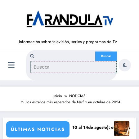
Saltar
al
contenido
Información sobre televisión, series y programas de TV
Inicio
NOTICIAS
Los estrenos más esperados de Netflix en octubre de 2024
ÑOS DE LIBERTAD’ (del 10 al 14de agosto): el secreto de Tasio sale a l
Avance VALLE SAL
ÚLTIMAS NOTICIAS