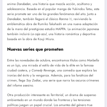
anime
Dandadan
, una historia que mezcla acción, ocultismo y
adolescencia. Basada en el popular manga de Yukinobu Tatsu, esta
serie promete ser uno de los grandes fenómenos del año. Junto a
Dandadan
, también llegará el clásico
Ranma ½
, reviviendo la
emblemática obra de Rumiko Takahashi en una nueva adaptación
de la mano del prestigioso estudio MAPPA. La animación japonesa
también incluirá
La caja azul
, una historia romántica y deportiva
basada en la obra de Kouji Miura.
Nuevas series que prometen
Entre las novedades de octubre, encontramos títulos como
Marbella
es un lujo
, una mirada al estilo de vida de la élite en la famosa
ciudad costera, y
Comedy Revenge
, una comedia que explora las
ironías del éxito y la venganza. Además, para los fanáticos del
crimen, llega
Soy Zodiac
, una serie que narra los oscuros crímenes
del infame asesino.
Otra producción interesante es
Territorial
, un drama de suspenso
ambientado en un mundo donde las fronteras y las tensiones
políticas juegan un papel crucial. Los amantes del género true