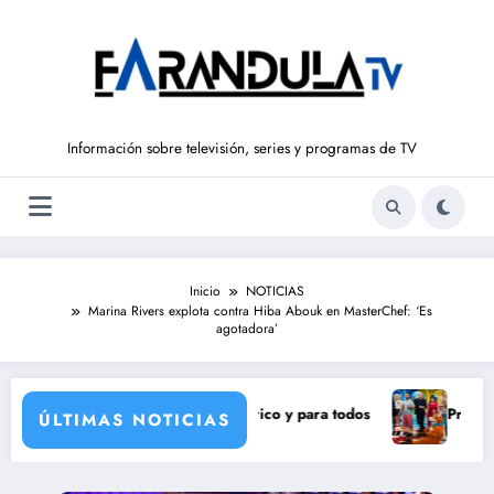
Saltar
al
contenido
Información sobre televisión, series y programas de TV
Inicio
NOTICIAS
Marina Rivers explota contra Hiba Abouk en MasterChef: ‘Es
agotadora’
ra un eclipse solar histórico y para todos
Pravia y Serranil
ÚLTIMAS NOTICIAS