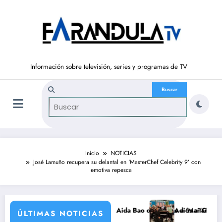
Saltar
al
contenido
Información sobre televisión, series y programas de TV
Inicio
NOTICIAS
José Lamuño recupera su delantal en ‘MasterChef Celebrity 9’ con
emotiva repesca
uelve a ‘La Hora de La 1’ y Aida Bao da el salto a ‘Mañaneros 360’
Adiós a ‘Cine de barrio’ d
ÚLTIMAS NOTICIAS