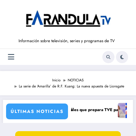
Saltar
al
contenido
Información sobre televisión, series y programas de TV
Inicio
NOTICIAS
La serie de ‘Amarilla’ de R.F. Kuang: La nueva apuesta de Lionsgate
 llega con una verdad brutal
atro cambios de corresponsales que prepara TVE para su nueva tempo
Silvia Intx
ÚLTIMAS NOTICIAS