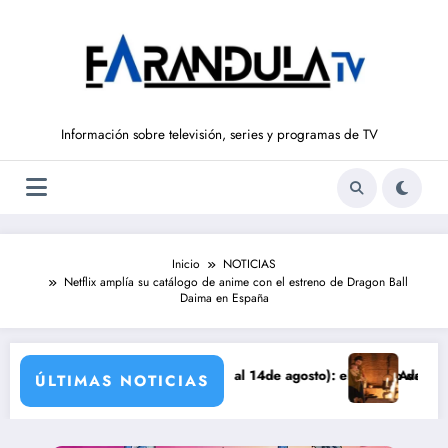
Saltar
al
contenido
Información sobre televisión, series y programas de TV
Inicio
NOTICIAS
Netflix amplía su catálogo de anime con el estreno de Dragon Ball
Daima en España
DE LIBERTAD’ (del 10 al 14de agosto): el secreto de Tasio sale a la l
Avance VALLE SALVAJ
ÚLTIMAS NOTICIAS