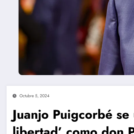
Octubre 5, 2024
Juanjo Puigcorbé se
libertad’ como don 