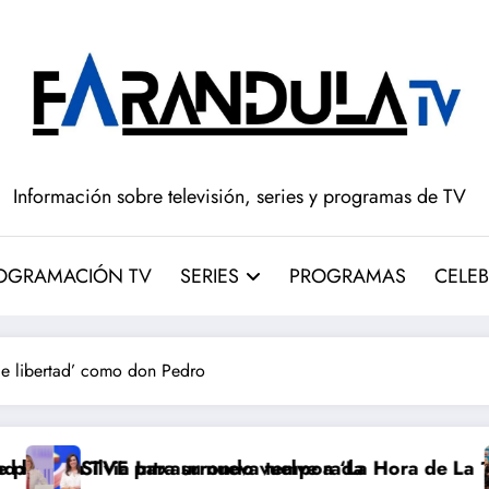
Información sobre televisión, series y programas de TV
OGRAMACIÓN TV
SERIES
PROGRAMAS
CELEB
de libertad’ como don Pedro
 su nueva temporada
aurrondo vuelve a ‘La Hora de La 1’ y Aida Bao da el 
Adiós a ‘Cine 