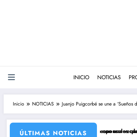
Saltar
al
contenido
INICIO
NOTICIAS
PR
Inicio
NOTICIAS
Juanjo Puigcorbé se une a ‘Sueños 
e Antena 3 que llega con una verdad brutal
tro cambios de corresponsales que prepara TVE para
Silvia Intx
ÚLTIMAS NOTICIAS