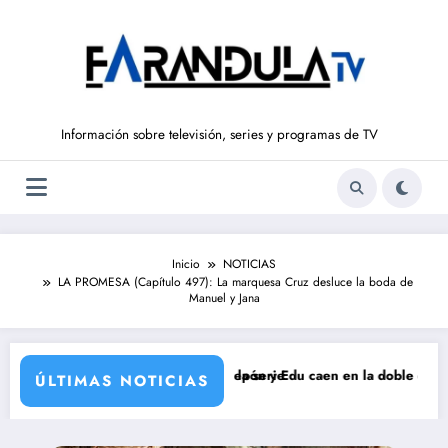
Saltar
al
contenido
Información sobre televisión, series y programas de TV
Inicio
NOTICIAS
LA PROMESA (Capítulo 497): La marquesa Cruz desluce la boda de
Manuel y Jana
sta
tflix cambia el futuro de la serie
Pepón y Edu caen en la doble expulsión de ‘Ma
ÚLTIMAS NOTICIAS