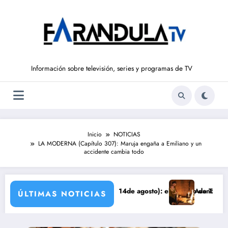
Saltar
al
contenido
Información sobre televisión, series y programas de TV
Inicio
NOTICIAS
LA MODERNA (Capítulo 307): Maruja engaña a Emiliano y un
accidente cambia todo
 LIBERTAD’ (del 10 al 14de agosto): el secreto de Tasio sale a la luz
Avance VALLE SALVAJE (
ÚLTIMAS NOTICIAS