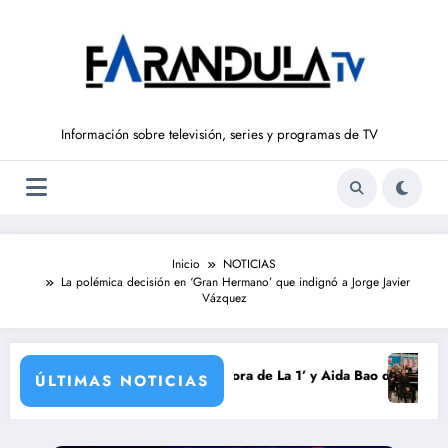
Saltar
al
contenido
Información sobre televisión, series y programas de TV
Inicio
NOTICIAS
La polémica decisión en ‘Gran Hermano’ que indignó a Jorge Javier
Vázquez
emporada
 Intxaurrondo vuelve a ‘La Hora de La 1’ y Aida Bao da el salto a ‘Maña
Adiós a ‘Ci
ÚLTIMAS NOTICIAS