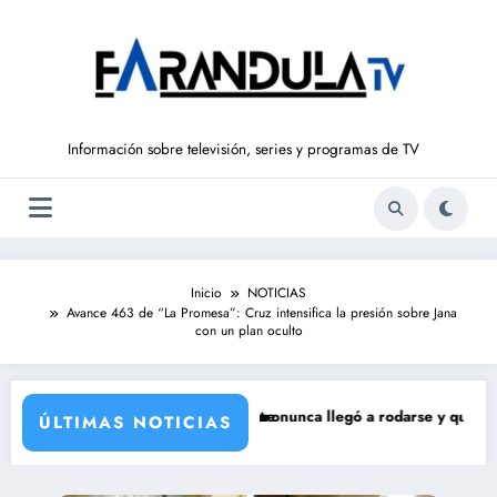
Saltar
al
contenido
Información sobre televisión, series y programas de TV
Inicio
NOTICIAS
Avance 463 de “La Promesa”: Cruz intensifica la presión sobre Jana
con un plan oculto
a incorporación de María Castro
serie de Carmina Ordóñez que nunca llegó a rodarse y que convertía a I
‘Sandoká
ÚLTIMAS NOTICIAS