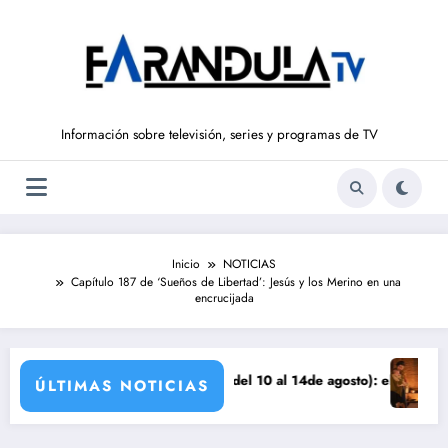
Saltar
al
contenido
Información sobre televisión, series y programas de TV
Inicio
NOTICIAS
Capítulo 187 de ‘Sueños de Libertad’: Jesús y los Merino en una
encrucijada
anza
 ‘SUEÑOS DE LIBERTAD’ (del 10 al 14de agosto): el secreto de Tasio sa
Avance VALL
ÚLTIMAS NOTICIAS