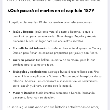
cita con Dolores, llenando el ambiente de expectativas románticas.
¿Qué pasará el martes en el capítulo 187?
El capítulo del martes 19 de noviembre promete emociones:
Jesús y Begoña
: Jesús devolverá el dinero a Begoña, lo que le
permitirá recuperar su autonomía. Sin embargo, Begoña y Andrés
planearán buscar un lugar para sus encuentros secretos.
El conflicto del balneario
: Los Merino buscarán el apoyo de Marta y
Damián para frenar los cambios propuestos por Jesús y don Pedro.
Luz y su pasado
: Luz hallará un diario de su madre, pero lo que
contiene podría cambiarlo todo.
Triángulos y confesiones
: Santiago buscará reconciliarse con Fina
tras un inicio complicado, y Dolores y Gaspar seguirán explorando su
relación. Además, Luis comenzará a sospechar de los sentimientos
entre Joaquín y Miriam, aunque este lo negará.
María y Damián
: María intentará acercarse a Damián, buscando
ganarse su favor con su atención.
La serie sigue cautivando con sus historias entrelazadas de amor,