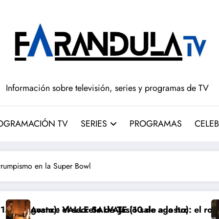
Información sobre televisión, series y programas de TV
OGRAMACIÓN TV
SERIES
PROGRAMAS
CELEB
trumpismo en la Super Bowl
 de Tasio sale a la luz
ALVAJE (10 de agosto): el robo de los bebés sale a la
Avance ‘LA PROMES