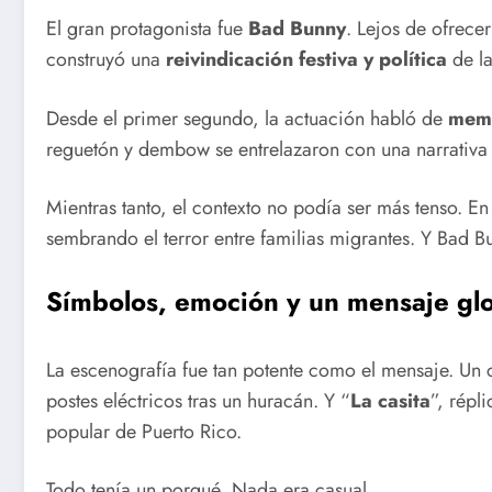
El gran protagonista fue
Bad Bunny
. Lejos de ofrecer
construyó una
reivindicación festiva y política
de la
Desde el primer segundo, la actuación habló de
memo
reguetón y dembow se entrelazaron con una narrativa
Mientras tanto, el contexto no podía ser más tenso. 
sembrando el terror entre familias migrantes. Y Bad B
Símbolos, emoción y un mensaje gl
La escenografía fue tan potente como el mensaje. Un 
postes eléctricos tras un huracán. Y “
La casita
”, répl
popular de Puerto Rico.
Todo tenía un porqué. Nada era casual.