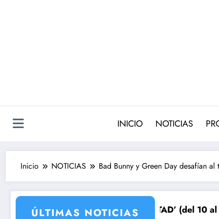
Saltar
al
contenido
INICIO
NOTICIAS
PR
Inicio
NOTICIAS
Bad Bunny y Green Day desafían al 
ara su venganza
ÑOS DE LIBERTAD’ (del 10 al 15 de agosto): el secreto
Avance VALLE S
ÚLTIMAS NOTICIAS