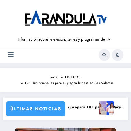
Saltar
al
contenido
Información sobre televisión, series y programas de TV
Inicio
NOTICIAS
GH Dúo rompe las parejas y agita la casa en San Valentín
 una verdad brutal
os de corresponsales que prepara TVE para su nueva temporada
Silvia Intxaurrondo v
ÚLTIMAS NOTICIAS