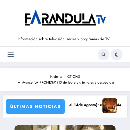
Saltar
al
contenido
Información sobre televisión, series y programas de TV
Inicio
NOTICIAS
Avance ‘LA PROMESA’ (10 de febrero): temores y despedidas
 DE LIBERTAD’ (del 10 al 14de agosto): el secreto de Tasio sale a la 
Avance VALLE SALVA
ÚLTIMAS NOTICIAS