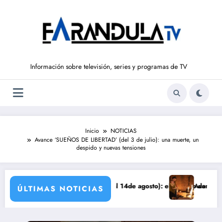
Saltar
al
contenido
Información sobre televisión, series y programas de TV
Inicio
NOTICIAS
Avance ‘SUEÑOS DE LIBERTAD’ (del 3 de julio): una muerte, un
despido y nuevas tensiones
 LIBERTAD’ (del 10 al 14de agosto): el secreto de Tasio sale a la luz
Avance VALLE SALVAJE (
ÚLTIMAS NOTICIAS