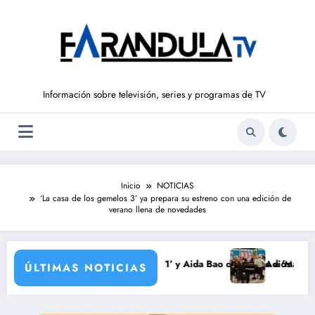
Saltar
al
contenido
Información sobre televisión, series y programas de TV
Inicio
NOTICIAS
‘La casa de los gemelos 3’ ya prepara su estreno con una edición de
verano llena de novedades
uelve a ‘La Hora de La 1’ y Aida Bao da el salto a ‘Mañaneros 360’
Adiós a ‘Cine de barrio’ 
ÚLTIMAS NOTICIAS