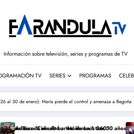
Información sobre televisión, series y programas de TV
OGRAMACIÓN TV
SERIES
PROGRAMAS
CELEB
 al 30 de enero): María pierde el control y amenaza a Begoña
alto a ‘Mañaneros 360’
e barrio’ de La 1 tras 30 años: RTVE cambia su gran cl
‘Más que rivales’ 