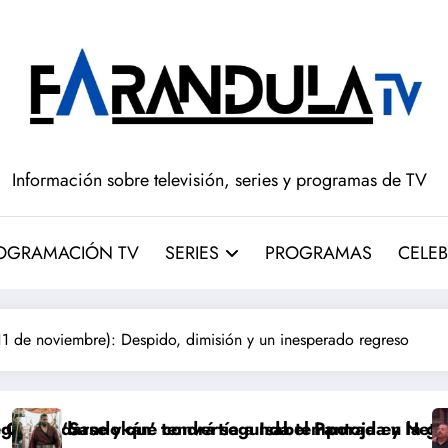
Información sobre televisión, series y programas de TV
OGRAMACIÓN TV
SERIES
PROGRAMAS
CELEB
e noviembre): Despido, dimisión y un inesperado regreso
nvertía a Isabel Pantoja en la gran antagonista
ndrá segunda temporada y Netflix cambia el futuro de
Pepón y Edu caen