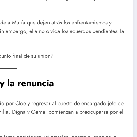
ide a María que dejen atrás los enfrentamientos y
in embargo, ella no olvida los acuerdos pendientes: la
punto final de su unión?
 y la renuncia
do por Cloe y regresar al puesto de encargado jefe de
familia, Digna y Gema, comienzan a preocuparse por el
 toma decisiones unilaterales, desata el caos en la