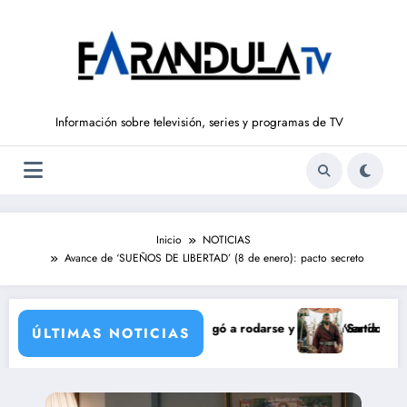
Saltar
al
contenido
Información sobre televisión, series y programas de TV
Inicio
NOTICIAS
Avance de ‘SUEÑOS DE LIBERTAD’ (8 de enero): pacto secreto
de María Castro
 Ordóñez que nunca llegó a rodarse y que convertía a Isabel Pantoja e
‘Sandokán’ tendrá segun
ÚLTIMAS NOTICIAS