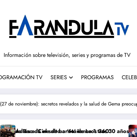
Información sobre televisión, series y programas de TV
OGRAMACIÓN TV
SERIES
PROGRAMAS
CELEB
7 de noviembre): secretos revelados y la salud de Gema preocu
o a ‘Mañaneros 360’
arrio’ de La 1 tras 30 años: RTVE cambia su gran clási
‘Más que rivales’ tem