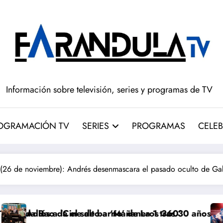
Información sobre televisión, series y programas de TV
OGRAMACIÓN TV
SERIES
PROGRAMAS
CELEB
6 de noviembre): Andrés desenmascara el pasado oculto de Gab
salto a ‘Mañaneros 360’
de barrio’ de La 1 tras 30 años: RTVE cambia su gran c
‘Más que rivales’