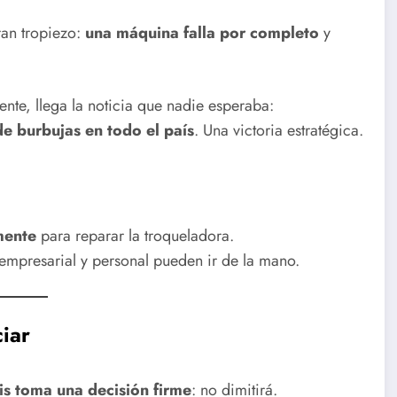
ran tropiezo:
una máquina falla por completo
y
nte, llega la noticia que nadie esperaba:
e burbujas en todo el país
. Una victoria estratégica.
mente
para reparar la troqueladora.
 empresarial y personal pueden ir de la mano.
ciar
is toma una decisión firme
: no dimitirá.