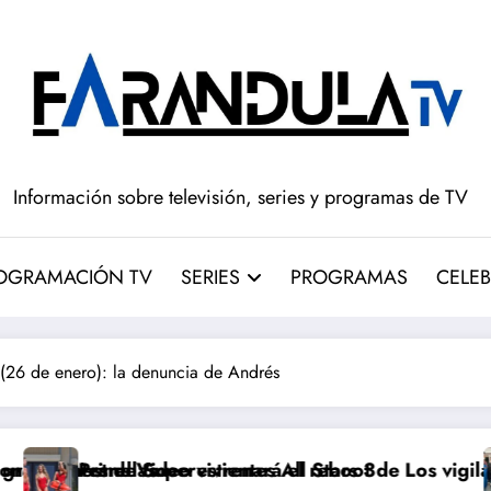
Información sobre televisión, series y programas de TV
OGRAMACIÓN TV
SERIES
PROGRAMAS
CELEB
26 de enero): la denuncia de Andrés
vivientes All Stars 3
estrenará el reboot de Los vigilantes de la playa en
Disney+ amplía