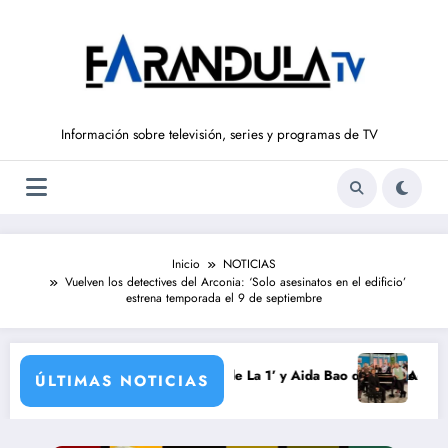
Saltar
al
contenido
Información sobre televisión, series y programas de TV
Inicio
NOTICIAS
Vuelven los detectives del Arconia: ‘Solo asesinatos en el edificio’
estrena temporada el 9 de septiembre
da
rrondo vuelve a ‘La Hora de La 1’ y Aida Bao da el salto a ‘Mañaneros 3
Adiós a ‘Cine de 
ÚLTIMAS NOTICIAS