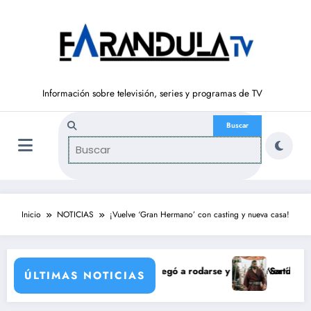
Saltar
al
contenido
Información sobre televisión, series y programas de TV
Inicio
NOTICIAS
¡Vuelve ‘Gran Hermano’ con casting y nueva casa!
 de María Castro
na Ordóñez que nunca llegó a rodarse y que convertía a Isabel Pantoja 
‘Sandokán’ tendrá segu
ÚLTIMAS NOTICIAS