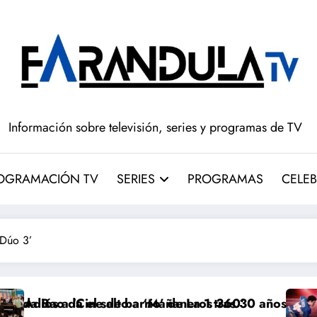
Información sobre televisión, series y programas de TV
OGRAMACIÓN TV
SERIES
PROGRAMAS
CELEB
 Dúo 3’
a ‘Mañaneros 360’
rio’ de La 1 tras 30 años: RTVE cambia su gran clásic
‘Más que rivales’ tempo