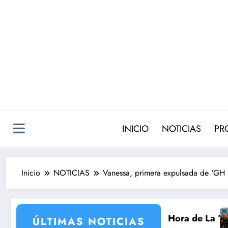
Saltar
al
contenido
INICIO
NOTICIAS
PR
Inicio
NOTICIAS
Vanessa, primera expulsada de ‘GH
eva temporada
do vuelve a ‘La Hora de La 1’ y Aida Bao da el salto 
Adiós a ‘Cine de bar
ÚLTIMAS NOTICIAS