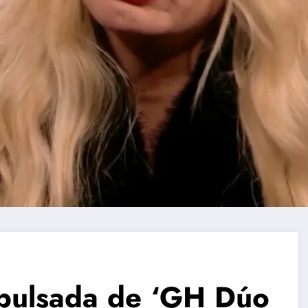
xpulsada de ‘GH Dúo