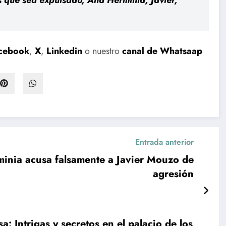
cebook
,
X
,
Linkedin
o nuestro
canal de Whatsaap
Entrada anterior
inia acusa falsamente a Javier Mouzo de
agresión
Intrigas y secretos en el palacio de los