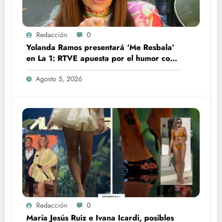
Redacción
0
Yolanda Ramos presentará ‘Me Resbala’
en La 1: RTVE apuesta por el humor con
una de sus grandes estrellas
Agosto 5, 2026
Redacción
0
María Jesús Ruiz e Ivana Icardi, posibles