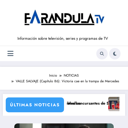
Saltar
al
contenido
Información sobre televisión, series y programas de TV
Inicio
NOTICIAS
VALLE SALVAJE (Capítulo 86): Victoria cae en la trampa de Mercedes
 con una de sus grandes estrellas
ús Ruiz e Ivana Icardi, posibles concursantes de Supervivientes All Sta
Prime Video e
ÚLTIMAS NOTICIAS